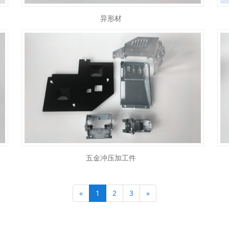
异形材
五金冲压加工件
«
1
2
3
»