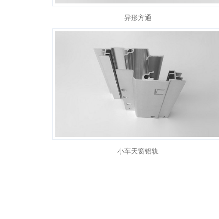
异形方通
小车天窗铝轨