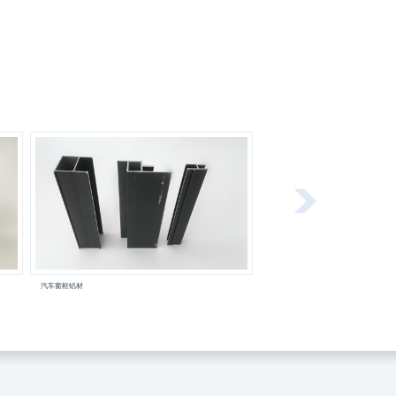
汽车窗框铝材
铝面壳