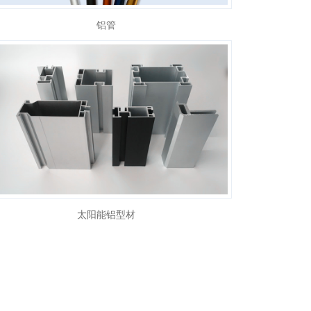
铝管
太阳能铝型材